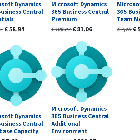
osoft Dynamics
Microsoft Dynamics
Microso
usiness Central
365 Business Central
365 Busi
tials
Premium
Team M
€
58,94
€
81,06
€
7
€
100,07
€
7,25
Microsoft Dynamics
osoft Dynamics
365 Business Central
usiness Central
Additional
base Capacity
Environment