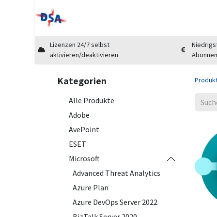
Home
Shop
Cloud Marktplatz
Üb
Lizenzen 24/7 selbst
Niedrigs
aktivieren/deaktivieren
Abonne
Kategorien
Produk
Alle Produkte
Adobe
AvePoint
ESET
Microsoft
Advanced Threat Analytics
Azure Plan
Azure DevOps Server 2022
BizTalk Server 2020