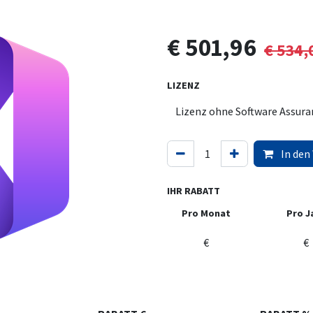
€
501,96
€
534,
LIZENZ
In den
IHR RABATT
Pro Monat
Pro J
€
€