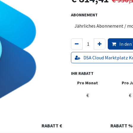
ABONNEMENT
In den
DSA Cloud Marktplatz K
IHR RABATT
Pro Monat
Pro J
€
€
RABATT €
RABATT %