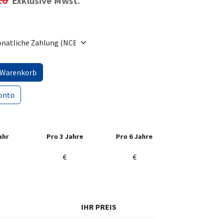
Exklusive Mwst.
 Warenkorb
onto
ahr
Pro 3 Jahre
Pro 6 Jahre
€
€
IHR PREIS