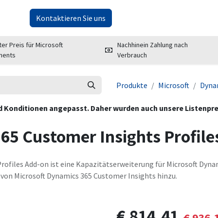
er uns
Kontaktieren Sie uns
ter Preis für Microsoft
Nachhinein Zahlung nach
ments
Verbrauch
Produkte
Microsoft
Dyna
und Konditionen angepasst. Daher wurden auch unsere Listenprei
65 Customer Insights Profile
ofiles Add-on ist eine Kapazitätserweiterung für Microsoft Dynam
t von Microsoft Dynamics 365 Customer Insights hinzu.
€
814,41
€
936,