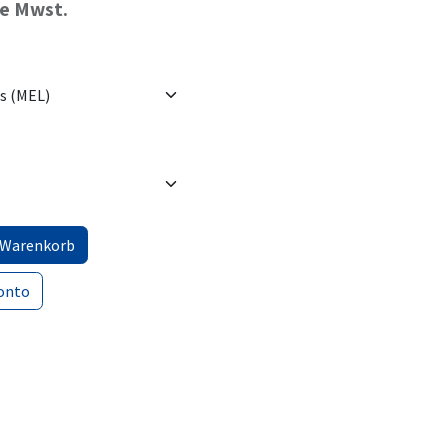
ve Mwst.
 Warenkorb
onto